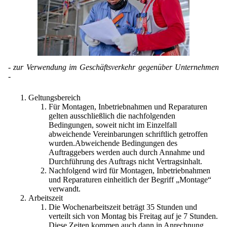
Lohnfertigung
Zertifikate
Geschmacksmaskierung
Ultra spherical granulation (english)
Kontakt
Mietanlagen
Datenschutzerklärung
Instant Kugeln
Ultra spherical granulation (francais)
Kontaktformular
Suche
Angebotsanfrage
Kontakt
Katalysatorträger
Des microbilles de granulométrie précise
Angebotsanfrage
Mitgliederseiten
Keramische Hohlkugeln
Runde Sache
- zur Verwendung im Geschäftsverkehr gegenüber Unternehmen
Bewertungsseite
-
Polymere
Neu Registrieren
Login
Fraunhofer UMSICHT Tage
Anfahrt
Geltungsbereich
Soluspheres
Zusatzinformationen
Probiotics Encapsulation
Neu Registrieren
Für Montagen, Inbetriebnahmen und Reparaturen
Registrierung
gelten ausschließlich die nachfolgenden
Staubreduktion
Bestätigungsseite Registrierung
Powering Green Chemistry with Microspheres and
Bedingungen, soweit nicht im Einzelfall
Bestätigungsseite Anfrage
Microcapsules
abweichende Vereinbarungen schriftlich getroffen
Angebotsanfrage
Account Aktiviert
wurden.Abweichende Bedingungen des
Bestätigungsseite Bewertung
Auftraggebers werden auch durch Annahme und
Shaping of Alginate–Silica Hybrid Materials
Passwort vergessen
Durchführung des Auftrags nicht Vertragsinhalt.
Nachfolgend wird für Montagen, Inbetriebnahmen
Recovery of cobalt from dilute aqueous solutions
und Reparaturen einheitlich der Begriff „Montage“
verwandt.
Development of alumina microspheres with controlled
Arbeitszeit
size and shape
Die Wochenarbeitszeit beträgt 35 Stunden und
verteilt sich von Montag bis Freitag auf je 7 Stunden.
Prilling technology at Gala
Diese Zeiten kommen auch dann in Anrechnung,