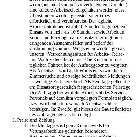
wenn (aus nicht von uns zu vertretenden Gründen)
Mikrokugeln für Instant-Getränkepulver
eine kürzere Arbeitszeit eingehalten werden muss.
Überstunden werden geleistet, sofern dies
A Leap Forward to Shaping Better Products –
erforderlich und vereinbart ist. Der tägliche
Microencapsulation and Microgranulation
Arbeitszeitrahmen ist auf 10 Stunden begrenzt, ein
Einsatz von mehr als 10 Stunden sowie Arbeit an
Drip Casting Technologies at BRACE - An overview
Sonn- und Feiertagen am Einsatzort erfolgt nur in
(Movie)
dringenden Ausnahmefällen und bedarf der
Zustimmung von uns. Wegezeiten werden gemäß
unseren „Verrechnungssätzen für Arbeits-, Reise-
und Wartezeiten“ berechnet. Die Kosten für die
täglichen Fahrten hat der Auftraggeber zu vergüten.
Als Arbeitszeit wird auch Wartezeit, sowie die für
Zimmersuche und etwaige behördlichen Meldungen
notwendige Zeit, berechnet. Als Feiertage gelten die
am Einsatzort gesetzlich festgeschriebenen Feiertage.
Der Auftraggeber wird die Arbeitszeit des Service-
Personals auf dem ihm vorgelegten Formblatt täglich,
bzw. wöchentlich bzw. nach Arbeitsabschluss
bestätigen. Im Zweifel gilt hierzu der Baustellenleiter
des Auftraggebers als berechtigt.
Preise und Zahlung
Die Montage wird gemäß den jeweils bei
Vertragsabschluss geltenden besonderen
Bedingungen „Verrechnungssätze für Arbeits-,