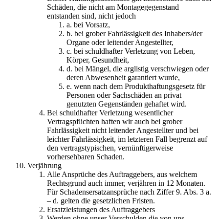
Schäden, die nicht am Montagegegenstand
entstanden sind, nicht jedoch
a. bei Vorsatz,
b. bei grober Fahrlässigkeit des Inhabers/der
Organe oder leitender Angestellter,
c. bei schuldhafter Verletzung von Leben,
Körper, Gesundheit,
d. bei Mängel, die arglistig verschwiegen oder
deren Abwesenheit garantiert wurde,
e. wenn nach dem Produkthaftungsgesetz für
Personen oder Sachschäden an privat
genutzten Gegenständen gehaftet wird.
Bei schuldhafter Verletzung wesentlicher
Vertragspflichten haften wir auch bei grober
Fahrlässigkeit nicht leitender Angestellter und bei
leichter Fahrlässigkeit, im letzteren Fall begrenzt auf
den vertragstypischen, vernünftigerweise
vorhersehbaren Schaden.
Verjährung
Alle Ansprüche des Auftraggebers, aus welchem
Rechtsgrund auch immer, verjähren in 12 Monaten.
Für Schadensersatzansprüche nach Ziffer 9. Abs. 3 a.
– d. gelten die gesetzlichen Fristen.
Ersatzleistungen des Auftraggebers
Werden ohne unser Verschulden die von uns