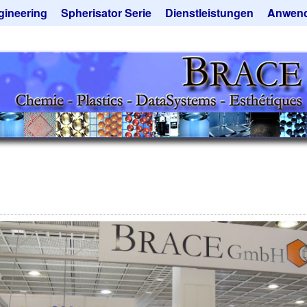
gineering
Spherisator Serie
Dienstleistungen
Anwen
rokugelanlagen
Spherisator M2
Mikrokugeln und Verfahren
Aromaka
zkammern
Pilotanlagen
Mikrokapseln
Emulgato
ckner
Produktionsanlagen
Mikroverkapselung
Geschma
tieranlagen
Angebotsanfrage
Lohnfertigung
Instant 
rauchte Maschinen - Angebote
Mietanlagen
Katalysat
ebotsanfrage
Angebotsanfrage
Keramisc
Polymer
Solusphe
Staubred
Angebots