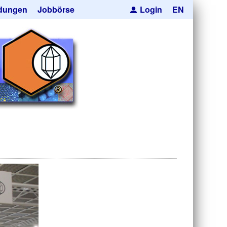
dungen
Jobbörse
Login
EN
pseln
ren
cksmaskierung
Kugeln
orträger
he Hohlkugeln
e
res
uktion
anfrage