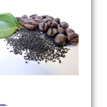
ions
.