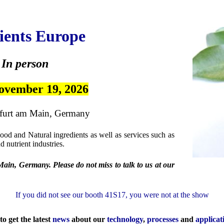
ients Europe
In person
ovember 19, 2026
kfurt am Main, Germany
Food and Natural ingredients as well as services such as
 nutrient industries.
ain, Germany. Please do not miss to talk to us at our
If you did not see our booth 41S17, you were not at the show
7
to get the latest
news
about our
technology
,
processes
and
applicat