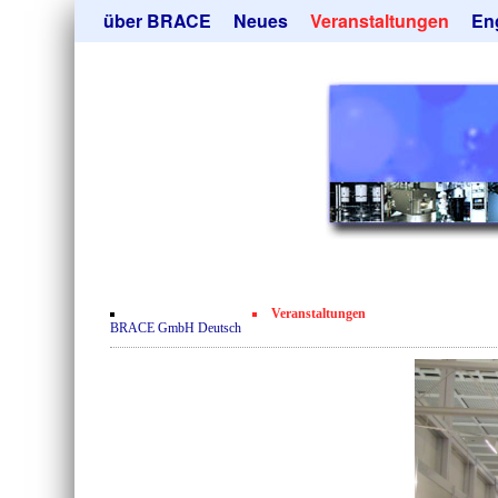
Navigation
über BRACE
Neues
Veranstaltungen
En
überspringen
Leistungen
Newsletter
Mik
Newsticker
Abonieren
Hei
Neubau
Kündigen
Tro
Film
Sor
Kundenrezensionen
Geb
Zertifikate
Ang
Datenschutzerklärung
Veranstaltungen
Kontakt
BRACE GmbH Deutsch