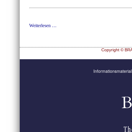
Food
Weiterlesen …
Ingredients
Europe
2026
Copyright © BRA
Navigation
Hf and ZrHf mixed M
überspringen
Informationsmaterial
Ultra spherical granu
Ultra spherical granu
Des microbilles de g
Runde Sache
Fraunhofer UMSICH
Probiotics Encapsula