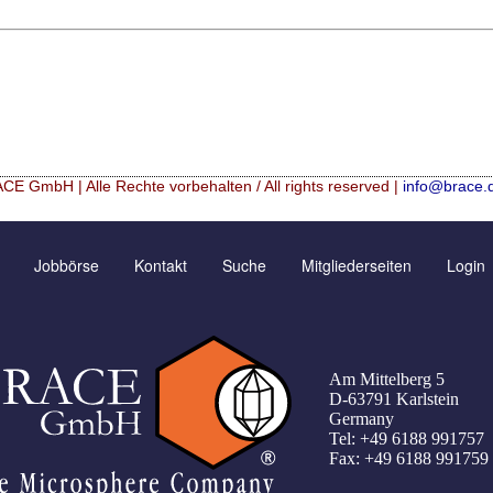
CE GmbH | Alle Rechte vorbehalten / All rights reserved |
info@brace.
icrospheres
Kontaktformular
Neu Registrieren
Jobbörse
Kontakt
Suche
Mitgliederseiten
Login
lation (english)
Angebotsanfrage
Zusatzinformationen
lation (francais)
Bewertungsseite
Passwort vergessen
ranulométrie précise
Anfahrt
Am Mittelberg 5
Registrierung
D-63791 Karlstein
Germany
T Tage
Tel: +49 6188 991757
Fax: +49 6188 991759
tion