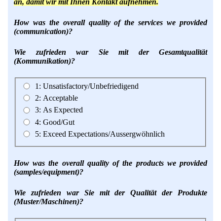
Lohnfertigung
an, damit wir mit Ihnen Kontakt aufnehmen.
Geschmacksmaskierung
Ultra spherical granulation (english)
Kontakt
Mietanlagen
How was the overall quality of the services we provided
Instant Kugeln
Ultra spherical granulation (francais)
(communication)?
Kontaktformular
Suche
Angebotsanfrage
Katalysatorträger
Des microbilles de granulométrie précise
Wie zufrieden war Sie mit der Gesamtqualität
Angebotsanfrage
Mitgliederseiten
Keramische Hohlkugeln
(Kommunikation)?
Runde Sache
Polymere
Neu Registrieren
Login
Fraunhofer UMSICHT Tage
1: Unsatisfactory/Unbefriedigend
Anfahrt
2: Acceptable
Soluspheres
Zusatzinformationen
Probiotics Encapsulation
Neu Registrieren
Registrierung
3: As Expected
Staubreduktion
Bestätigungsseite Registrierung
Powering Green Chemistry with Microspheres and
4: Good/Gut
Bestätigungsseite Anfrage
Microcapsules
5: Exceed Expectations/Aussergwöhnlich
Angebotsanfrage
Account Aktiviert
Bestätigungsseite Bewertung
Shaping of Alginate–Silica Hybrid Materials
Passwort vergessen
How was the overall quality of the products we provided
Recovery of cobalt from dilute aqueous solutions
(samples/equipment)?
Development of alumina microspheres with controlled
Wie zufrieden war Sie mit der Qualität der Produkte
size and shape
(Muster/Maschinen)?
Prilling technology at Gala