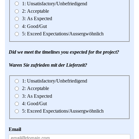
1: Unsatisfactory/Unbefriedigend
Mikrokugeln für Instant-Getränkepulver
2: Acceptable
3: As Expected
A Leap Forward to Shaping Better Products –
Microencapsulation and Microgranulation
4: Good/Gut
5: Exceed Expectations/Aussergwöhnlich
Drip Casting Technologies at BRACE - An overview
(Movie)
Did we meet the timelines you expected for the project?
Waren Sie zufrieden mit der Lieferzeit?
1: Unsatisfactory/Unbefriedigend
2: Acceptable
3: As Expected
4: Good/Gut
5: Exceed Expectations/Aussergwöhnlich
Email