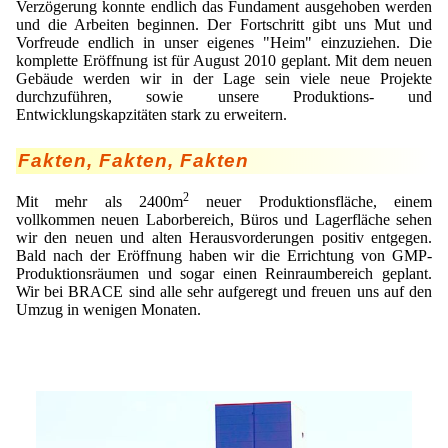
Lohnfertigung
Verzögerung konnte endlich das Fundament ausgehoben werden
Geschmacksmaskierung
Ultra spherical granulation (english)
und die Arbeiten beginnen. Der Fortschritt gibt uns Mut und
Kontakt
Mietanlagen
Vorfreude endlich in unser eigenes "Heim" einzuziehen. Die
Instant Kugeln
Ultra spherical granulation (francais)
komplette Eröffnung ist für August 2010 geplant. Mit dem neuen
Kontaktformular
Suche
Angebotsanfrage
Gebäude werden wir in der Lage sein viele neue Projekte
Katalysatorträger
Des microbilles de granulométrie précise
durchzuführen, sowie unsere Produktions- und
Angebotsanfrage
Entwicklungskapzitäten stark zu erweitern.
Mitgliederseiten
Keramische Hohlkugeln
Runde Sache
Bewertungsseite
Fakten, Fakten, Fakten
Polymere
Neu Registrieren
Login
Fraunhofer UMSICHT Tage
Anfahrt
2
Soluspheres
Zusatzinformationen
Mit mehr als 2400m
neuer Produktionsfläche, einem
Probiotics Encapsulation
Neu Registrieren
vollkommen neuen Laborbereich, Büros und Lagerfläche sehen
Registrierung
Staubreduktion
Bestätigungsseite Registrierung
wir den neuen und alten Herausvorderungen positiv entgegen.
Powering Green Chemistry with Microspheres and
Bald nach der Eröffnung haben wir die Errichtung von GMP-
Bestätigungsseite Anfrage
Microcapsules
Produktionsräumen und sogar einen Reinraumbereich geplant.
Angebotsanfrage
Account Aktiviert
Wir bei BRACE sind alle sehr aufgeregt und freuen uns auf den
Bestätigungsseite Bewertung
Shaping of Alginate–Silica Hybrid Materials
Umzug in wenigen Monaten.
Passwort vergessen
Recovery of cobalt from dilute aqueous solutions
Development of alumina microspheres with controlled
size and shape
Prilling technology at Gala