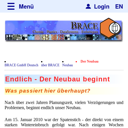
Menü
Login
EN
über BRACE
Leistungen
Neues
Newsticker
Newsletter
Veranstaltungen
Neubau
Nachrichten
Engineering
Der Neubau
Film
BRACE GmbH Deutsch
über BRACE
Neubau
Mikrokugelanlagen
Spherisator Serie
Kundenrezensionen
Endlich - Der Neubau beginnt
Heizkammern
Spherisator M2
Dienstleistungen
Zertifikate
Was passiert hier überhaupt?
Trockner
Pilotanlagen
Datenschutzerklärung
Mikrokugeln und Verfahren
Anwendungen
Sortieranlagen
Nach über zwei Jahren Planungszeit, vielen Verzögerungen und
Produktionsanlagen
Kontakt
Mikrokapseln
Problemen, beginnt endlich unser Neubau.
Aromakapseln
Informationsmaterial
Gebrauchte Maschinen - Angebote
Angebotsanfrage
Mikroverkapselung
Am 15. Januar 2010 war der Spatenstich - der direkt von einem
Emulgatoren
Hf and ZrHf mixed Microspheres
Jobbörse
Angebotsanfrage
starken Wintereinbruch gefolgt war. Nach einigen Wochen