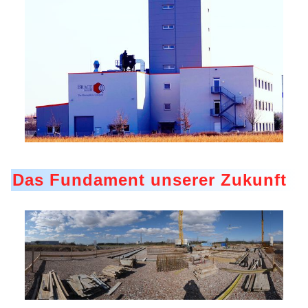
Mikrokugeln für Instant-Getränkepulver
A Leap Forward to Shaping Better Products –
Microencapsulation and Microgranulation
Drip Casting Technologies at BRACE - An overview
(Movie)
Das Fundament unserer Zukunft