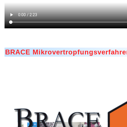
A Leap Forward to Shaping Better Products – Microenc
Microgranulation
Drip Casting Technologies at BRACE - An overview (Mo
BRACE Mikrovertropfungsverfahre