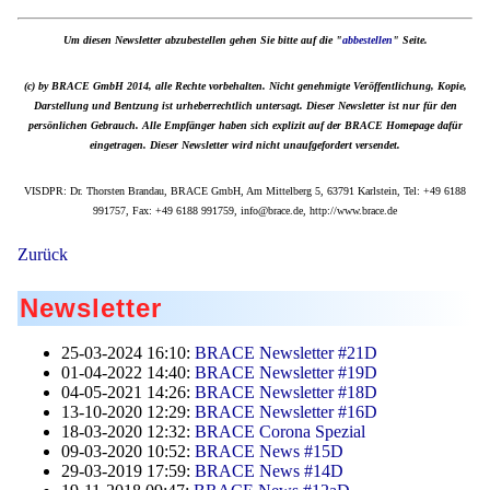
Um diesen Newsletter abzubestellen gehen Sie bitte auf die "
abbestellen
" Seite.
(c) by BRACE GmbH 2014, alle Rechte vorbehalten. Nicht genehmigte Veröffentlichung, Kopie,
Darstellung und Bentzung ist urheberrechtlich untersagt. Dieser Newsletter ist nur für den
persönlichen Gebrauch. Alle Empfänger haben sich explizit auf der BRACE Homepage dafür
eingetragen. Dieser Newsletter wird nicht unaufgefordert versendet.
VISDPR: Dr. Thorsten Brandau, BRACE GmbH, Am Mittelberg 5, 63791 Karlstein, Tel: +49 6188
991757, Fax: +49 6188 991759, info@brace.de, http://www.brace.de
Zurück
Newsletter
25-03-2024 16:10:
BRACE Newsletter #21D
01-04-2022 14:40:
BRACE Newsletter #19D
04-05-2021 14:26:
BRACE Newsletter #18D
13-10-2020 12:29:
BRACE Newsletter #16D
18-03-2020 12:32:
BRACE Corona Spezial
09-03-2020 10:52:
BRACE News #15D
29-03-2019 17:59:
BRACE News #14D