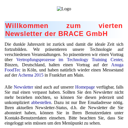
Lohnfertigung
Geschmacksmaskierung
Ultra spherical granulation (english)
Kontakt
Mietanlagen
Instant Kugeln
Ultra spherical granulation (francais)
Kontaktformular
Suche
Angebotsanfrage
Willkommen zum vierten
Katalysatorträger
Des microbilles de granulométrie précise
Angebotsanfrage
Newsletter der BRACE GmbH
Mitgliederseiten
Keramische Hohlkugeln
Runde Sache
Bewertungsseite
Die dunkle Jahreszeit ist zurück und damit die ideale Zeit sich
Polymere
Neu Registrieren
Login
Fraunhofer UMSICHT Tage
fortzubilden. Wir präsentieren unsere Technologie auf
Anfahrt
verschiedenen Veranstaltungen. So präsentieren wir einen Vortrag
Soluspheres
Zusatzinformationen
Probiotics Encapsulation
Neu Registrieren
über
Vertropfungsprozesse im Technology Training Center
,
Registrierung
Binzen, Deutschland, halten einen Vortrag auf der
Anuga
Staubreduktion
Bestätigungsseite Registrierung
FoodTec
in Köln, und haben natürlich wieder einen Messestand
Powering Green Chemistry with Microspheres and
Bestätigungsseite Anfrage
auf der
Achema 2015
in Frankfurt am Main.
Microcapsules
Angebotsanfrage
Account Aktiviert
Bestätigungsseite Bewertung
Shaping of Alginate–Silica Hybrid Materials
Alle
Newsletter
sind auch auf unserer
Homepage
verfügbar, falls
Passwort vergessen
Sie mal einen verpasst haben. Sollten Sie den Newsletter nicht
Recovery of cobalt from dilute aqueous solutions
mehr beziehen möchten, so können Sie diesen jederzeit und
unkompliziert
abbestellen
. Dazu ist nur Ihre Emailadresse nötig.
Ihren aktuellen Newsletter-Status, d.h. die Newsletter die Sie
Development of alumina microspheres with controlled
abonniert haben, können Sie in Ihren Benutzerdaten unter
size and shape
Kontakt-Benutzerdaten einsehen. Bitte beachten Sie, dass Sie
eingeloggt sein müssen um den Menüpunkt zu sehen.
Prilling technology at Gala