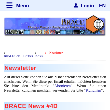
Menü
Login
EN
über BRACE
Leistungen
Neues
Newsticker
Newsletter
Veranstaltungen
Neubau
Engineering
Newsletter
Film
BRACE GmbH Deutsch
Neues
Abonieren
Mikrokugelanlagen
Spherisator Serie
Kundenrezensionen
Newsletter
Kündigen
Heizkammern
Spherisator M2
Dienstleistungen
Zertifikate
Nachrichten
Auf dieser Seite können Sie alle bisher erschienen Newsletter sich
Trockner
Pilotanlagen
anschauen. Wenn Sie diese per Email erhalten möchten benutzen
Datenschutzerklärung
Mikrokugeln und Verfahren
Anwendungen
Sie bitte den Menüpunkt "
Abonieren
". Wenn Sie einen
Sortieranlagen
Produktionsanlagen
Newsletter kündigen möchten, verwenden Sie bitte "
Kündigen
".
Kontakt
Mikrokapseln
Aromakapseln
Informationsmaterial
Gebrauchte Maschinen - Angebote
Angebotsanfrage
Mikroverkapselung
Emulgatoren
BRACE News #4D
Hf and ZrHf mixed Microspheres
Jobbörse
Angebotsanfrage