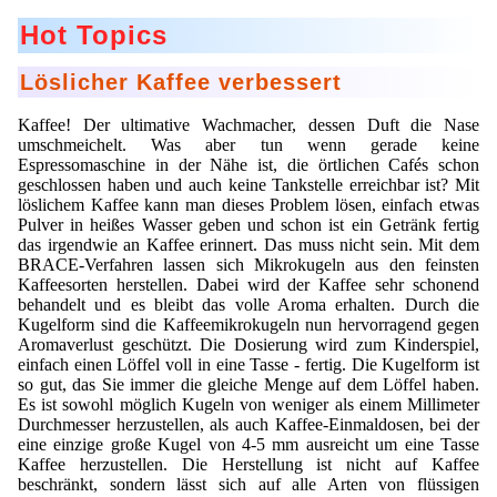
Mikrokugeln für Instant-Getränkepulver
Hot Topics
A Leap Forward to Shaping Better Products –
Löslicher Kaffee verbessert
Microencapsulation and Microgranulation
Kaffee! Der ultimative Wachmacher, dessen Duft die Nase
Drip Casting Technologies at BRACE - An overview
umschmeichelt. Was aber tun wenn gerade keine
(Movie)
Espressomaschine in der Nähe ist, die örtlichen Cafés schon
geschlossen haben und auch keine Tankstelle erreichbar ist? Mit
löslichem Kaffee kann man dieses Problem lösen, einfach etwas
Pulver in heißes Wasser geben und schon ist ein Getränk fertig
das irgendwie an Kaffee erinnert. Das muss nicht sein. Mit dem
BRACE-Verfahren lassen sich Mikrokugeln aus den feinsten
Kaffeesorten herstellen. Dabei wird der Kaffee sehr schonend
behandelt und es bleibt das volle Aroma erhalten. Durch die
Kugelform sind die Kaffeemikrokugeln nun hervorragend gegen
Aromaverlust geschützt. Die Dosierung wird zum Kinderspiel,
einfach einen Löffel voll in eine Tasse - fertig. Die Kugelform ist
so gut, das Sie immer die gleiche Menge auf dem Löffel haben.
Es ist sowohl möglich Kugeln von weniger als einem Millimeter
Durchmesser herzustellen, als auch Kaffee-Einmaldosen, bei der
eine einzige große Kugel von 4-5 mm ausreicht um eine Tasse
Kaffee herzustellen. Die Herstellung ist nicht auf Kaffee
beschränkt, sondern lässt sich auf alle Arten von flüssigen