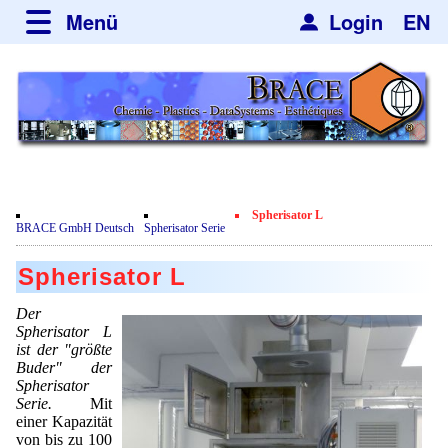
Menü
Login
EN
über BRACE
Leistungen
Neues
Newsticker
Newsletter
Veranstaltungen
Neubau
Nachrichten
Engineering
Spherisator L
Film
BRACE GmbH Deutsch
Spherisator Serie
Mikrokugelanlagen
Spherisator Serie
Kundenrezensionen
Spherisator L
Heizkammern
Spherisator M2
Dienstleistungen
Zertifikate
Der
Trockner
Pilotanlagen
Spherisator L
Datenschutzerklärung
Mikrokugeln und Verfahren
Anwendungen
ist der "größte
Sortieranlagen
Produktionsanlagen
Buder" der
Kontakt
Mikrokapseln
Aromakapseln
Informationsmaterial
Spherisator
Gebrauchte Maschinen - Angebote
Angebotsanfrage
Serie.
Mit
Mikroverkapselung
Emulgatoren
einer Kapazität
Hf and ZrHf mixed Microspheres
Jobbörse
Angebotsanfrage
von bis zu 100