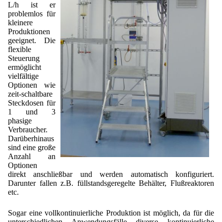
Lohnfertigung
Geschmacksmaskierung
L/h ist er
Ultra spherical granulation (english)
Kontakt
problemlos für
Mietanlagen
kleinere
Instant Kugeln
Ultra spherical granulation (francais)
Produktionen
Kontaktformular
Suche
Angebotsanfrage
geeignet. Die
Katalysatorträger
Des microbilles de granulométrie précise
flexible
Angebotsanfrage
Mitgliederseiten
Steuerung
Keramische Hohlkugeln
Runde Sache
ermöglicht
Bewertungsseite
vielfältige
Polymere
Neu Registrieren
Login
Fraunhofer UMSICHT Tage
Optionen wie
Anfahrt
zeit-schaltbare
Soluspheres
Zusatzinformationen
Probiotics Encapsulation
Steckdosen für
Neu Registrieren
Registrierung
1 und 3
Staubreduktion
Bestätigungsseite Registrierung
phasige
Powering Green Chemistry with Microspheres and
Bestätigungsseite Anfrage
Verbraucher.
Microcapsules
Angebotsanfrage
Account Aktiviert
Darüberhinaus
sind eine große
Bestätigungsseite Bewertung
Shaping of Alginate–Silica Hybrid Materials
Passwort vergessen
Anzahl an
Optionen
Recovery of cobalt from dilute aqueous solutions
direkt anschließbar und werden automatisch konfiguriert.
Darunter fallen z.B. füllstandsgeregelte Behälter, Flußreaktoren
Development of alumina microspheres with controlled
etc.
size and shape
Sogar eine vollkontinuierliche Produktion ist möglich, da für die
Prilling technology at Gala
unterschiedlichen Anwendungsfälle diverse kontinuierliche