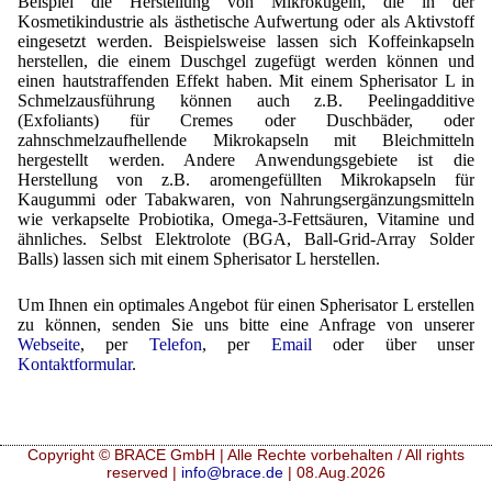
Beispiel die Herstellung von Mikrokugeln, die in der
Kosmetikindustrie als ästhetische Aufwertung oder als Aktivstoff
eingesetzt werden. Beispielsweise lassen sich Koffeinkapseln
herstellen, die einem Duschgel zugefügt werden können und
einen hautstraffenden Effekt haben. Mit einem Spherisator L in
Schmelzausführung können auch z.B. Peelingadditive
(Exfoliants) für Cremes oder Duschbäder, oder
zahnschmelzaufhellende Mikrokapseln mit Bleichmitteln
hergestellt werden. Andere Anwendungsgebiete ist die
Herstellung von z.B. aromengefüllten Mikrokapseln für
Kaugummi oder Tabakwaren, von Nahrungsergänzungsmitteln
wie verkapselte Probiotika, Omega-3-Fettsäuren, Vitamine und
ähnliches. Selbst Elektrolote (BGA, Ball-Grid-Array Solder
Balls) lassen sich mit einem Spherisator L herstellen.
Um Ihnen ein optimales Angebot für einen Spherisator L erstellen
zu können, senden Sie uns bitte eine Anfrage von unserer
Webseite
, per
Telefon
, per
Email
oder über unser
Kontaktformular
.
Copyright © BRACE GmbH | Alle Rechte vorbehalten / All rights
reserved |
info@brace.de
| 08.Aug.2026