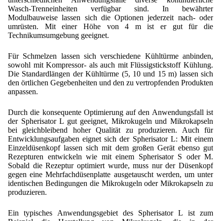
Wasch-Trenneinheiten verfügbar sind. In bewährter
Mikrokugeln für Instant-Getränkepulver
Modulbauweise lassen sich die Optionen jederzeit nach- oder
umrüsten. Mit einer Höhe von 4 m ist er gut für die
A Leap Forward to Shaping Better Products –
Technikumsumgebung geeignet.
Microencapsulation and Microgranulation
Für Schmelzen lassen sich verschiedene Kühltürme anbinden,
Drip Casting Technologies at BRACE - An overview
sowohl mit Kompressor- als auch mit Flüssigstickstoff Kühlung.
(Movie)
Die Standardlängen der Kühltürme (5, 10 und 15 m) lassen sich
den örtlichen Gegebenheiten und den zu vertropfenden Produkten
anpassen.
Durch die konsequente Optimierung auf den Anwendungsfall ist
der Spherisator L gut geeignet, Mikrokugeln und Mikrokapseln
bei gleichbleibend hoher Qualität zu produzieren. Auch für
Entwicklungsaufgaben eignet sich der Spherisator L: Mit einem
Einzeldüsenkopf lassen sich mit dem großen Gerät ebenso gut
Rezepturen entwickeln wie mit einem Spherisator S oder M.
Sobald die Rezeptur optimiert wurde, muss nur der Düsenkopf
gegen eine Mehrfachdüsenplatte ausgetauscht werden, um unter
identischen Bedingungen die Mikrokugeln oder Mikrokapseln zu
produzieren.
Ein typisches Anwendungsgebiet des Spherisator L ist zum