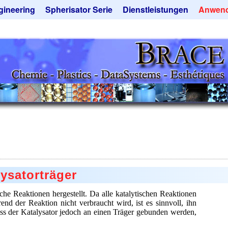
gineering
Spherisator Serie
Dienstleistungen
Anwen
rokugelanlagen
Spherisator M2
Mikrokugeln und Verfahren
Aromaka
zkammern
Pilotanlagen
Mikrokapseln
Emulgato
ckner
Produktionsanlagen
Mikroverkapselung
Geschma
tieranlagen
Angebotsanfrage
Lohnfertigung
Instant 
rauchte Maschinen - Angebote
Mietanlagen
ebotsanfrage
Angebotsanfrage
Keramisc
Polymer
Solusphe
Staubred
ysatorträger
Angebots
he Reaktionen hergestellt. Da alle katalytischen Reaktionen
nd der Reaktion nicht verbraucht wird, ist es sinnvoll, ihn
 der Katalysator jedoch an einen Träger gebunden werden,