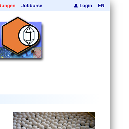
dungen
Jobbörse
Login
EN
pseln
ren
cksmaskierung
Kugeln
he Hohlkugeln
e
res
uktion
anfrage