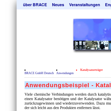
Navigation
über BRACE
Neues
Veranstaltungen
En
überspringen
Leistungen
Newsletter
Mik
Newsticker
Abonieren
Hei
Neubau
Kündigen
Tro
Film
Sor
Kundenrezensionen
Geb
Zertifikate
Ang
Datenschutzerklärung
Katalysatorträger
Kontakt
BRACE GmbH Deutsch
Anwendungen
Anwendungsbeispiel - Katal
Viele chemische Verbindungen werden durch katalytisc
einen Katalysator benötigen und der Katalysator währe
zurückzugewinnen und wiederzuverwenden. Dazu muss
der sich leicht aus den Produkten entfernen lässt.