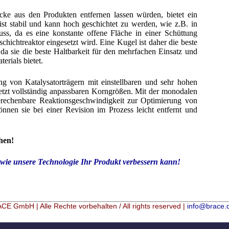
e aus den Produkten entfernen lassen würden, bietet ein
ist stabil und kann hoch geschichtet zu werden, wie z.B. in
uss, da es eine konstante offene Fläche in einer Schüttung
schichtreaktor eingesetzt wird. Eine Kugel ist daher die beste
 da sie die beste Haltbarkeit für den mehrfachen Einsatz und
terials bietet.
g von Katalysatorträgern mit einstellbaren und sehr hohen
letzt vollständig anpassbaren Korngrößen. Mit der monodalen
berechenbare Reaktionsgeschwindigkeit zur Optimierung von
nnen sie bei einer Revision im Prozess leicht entfernt und
hen!
wie unsere Technologie Ihr Produkt verbessern kann!
CE GmbH | Alle Rechte vorbehalten / All rights reserved |
info@brace.