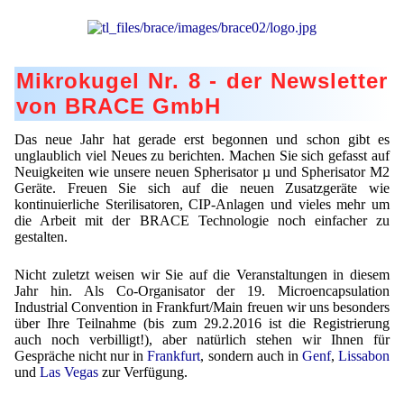
Lohnfertigung
Geschmacksmaskierung
Ultra spherical granulation (english)
Kontakt
Mietanlagen
Instant Kugeln
Ultra spherical granulation (francais)
Kontaktformular
Suche
Angebotsanfrage
Mikrokugel Nr. 8 - der Newsletter
Katalysatorträger
Des microbilles de granulométrie précise
Angebotsanfrage
von BRACE GmbH
Mitgliederseiten
Keramische Hohlkugeln
Runde Sache
Bewertungsseite
Das neue Jahr hat gerade erst begonnen und schon gibt es
Polymere
Neu Registrieren
Login
Fraunhofer UMSICHT Tage
unglaublich viel Neues zu berichten. Machen Sie sich gefasst auf
Anfahrt
Neuigkeiten wie unsere neuen Spherisator µ und Spherisator M2
Soluspheres
Zusatzinformationen
Probiotics Encapsulation
Neu Registrieren
Geräte. Freuen Sie sich auf die neuen Zusatzgeräte wie
Registrierung
kontinuierliche Sterilisatoren, CIP-Anlagen und vieles mehr um
Staubreduktion
Bestätigungsseite Registrierung
die Arbeit mit der BRACE Technologie noch einfacher zu
Powering Green Chemistry with Microspheres and
Bestätigungsseite Anfrage
gestalten.
Microcapsules
Angebotsanfrage
Account Aktiviert
Bestätigungsseite Bewertung
Shaping of Alginate–Silica Hybrid Materials
Nicht zuletzt weisen wir Sie auf die Veranstaltungen in diesem
Passwort vergessen
Jahr hin. Als Co-Organisator der 19. Microencapsulation
Recovery of cobalt from dilute aqueous solutions
Industrial Convention in Frankfurt/Main freuen wir uns besonders
über Ihre Teilnahme (bis zum 29.2.2016 ist die Registrierung
auch noch verbilligt!), aber natürlich stehen wir Ihnen für
Development of alumina microspheres with controlled
Gespräche nicht nur in
Frankfurt
, sondern auch in
Genf
,
Lissabon
size and shape
und
Las Vegas
zur Verfügung.
Prilling technology at Gala