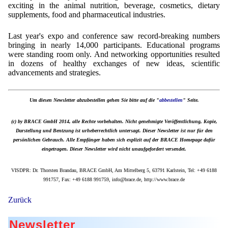
exciting in the animal nutrition, beverage, cosmetics, dietary
supplements, food and pharmaceutical industries.
Last year's expo and conference saw record-breaking numbers
bringing in nearly 14,000 participants. Educational programs
were standing room only. And networking opportunities resulted
in dozens of healthy exchanges of new ideas, scientific
advancements and strategies.
Um diesen Newsletter abzubestellen gehen Sie bitte auf die "
abbestellen
" Seite.
(c) by BRACE GmbH 2014, alle Rechte vorbehalten. Nicht genehmigte Veröffentlichung, Kopie,
Darstellung und Bentzung ist urheberrechtlich untersagt. Dieser Newsletter ist nur für den
persönlichen Gebrauch. Alle Empfänger haben sich explizit auf der BRACE Homepage dafür
eingetragen. Dieser Newsletter wird nicht unaufgefordert versendet.
VISDPR: Dr. Thorsten Brandau, BRACE GmbH, Am Mittelberg 5, 63791 Karlstein, Tel: +49 6188
991757, Fax: +49 6188 991759, info@brace.de, http://www.brace.de
Zurück
Newsletter