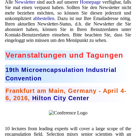
Alle
Newsletter
sind auch auf unserer
Homepage
verfügbar, falls
Mikrokugeln für Instant-Getränkepulver
Sie mal einen verpasst haben. Sollten Sie den Newsletter nicht
mehr beziehen möchten, so können Sie diesen jederzeit und
unkompliziert
abbestellen
. Dazu ist nur Ihre Emailadresse nötig.
A Leap Forward to Shaping Better Products –
Ihren aktuellen Newsletter-Status, d.h. die Newsletter die Sie
Microencapsulation and Microgranulation
abonniert haben, können Sie in Ihren Benutzerdaten unter
Kontakt-Benutzerdaten einsehen. Bitte beachten Sie, dass Sie
Drip Casting Technologies at BRACE - An overview
eingeloggt sein müssen um den Menüpunkt zu sehen.
(Movie)
Veranstaltungen und Tagungen
19th Microencapsulation Industrial
Convention
Frankfurt am Main, Germany - April 4-
6, 2016,
Hilton City Center
10 lectures from leading experts will cover a large scope of the
encapsulation field. Selection mixes senior scientists with an