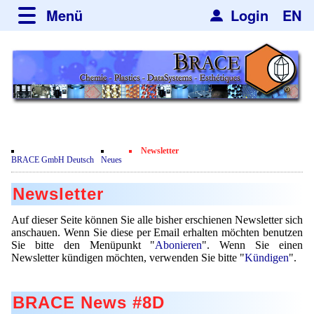
Menü
Login
EN
über BRACE
Leistungen
Neues
Newsticker
Newsletter
Veranstaltungen
Neubau
Engineering
Newsletter
Film
BRACE GmbH Deutsch
Neues
Abonieren
Mikrokugelanlagen
Spherisator Serie
Kundenrezensionen
Newsletter
Kündigen
Heizkammern
Spherisator M2
Dienstleistungen
Zertifikate
Nachrichten
Auf dieser Seite können Sie alle bisher erschienen Newsletter sich
Trockner
Pilotanlagen
anschauen. Wenn Sie diese per Email erhalten möchten benutzen
Datenschutzerklärung
Mikrokugeln und Verfahren
Anwendungen
Sie bitte den Menüpunkt "
Abonieren
". Wenn Sie einen
Sortieranlagen
Produktionsanlagen
Newsletter kündigen möchten, verwenden Sie bitte "
Kündigen
".
Kontakt
Mikrokapseln
Aromakapseln
Informationsmaterial
Gebrauchte Maschinen - Angebote
Angebotsanfrage
Mikroverkapselung
Emulgatoren
BRACE News #8D
Hf and ZrHf mixed Microspheres
Jobbörse
Angebotsanfrage