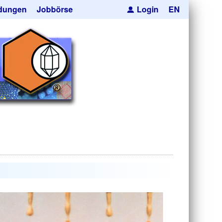
dungen
Jobbörse
Login
EN
pseln
ren
cksmaskierung
Kugeln
orträger
he Hohlkugeln
e
res
uktion
anfrage