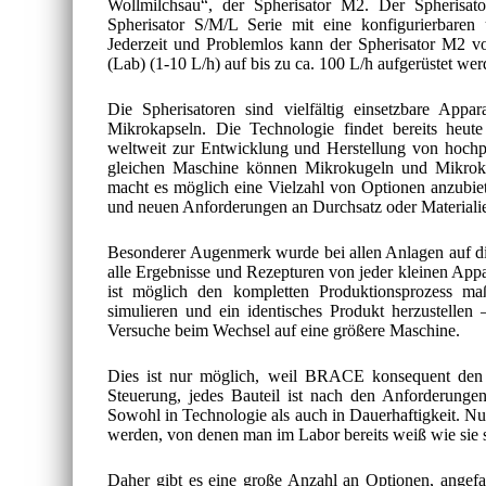
Wollmilchsau“, der Spherisator M2. Der Spherisato
Spherisator S/M/L Serie mit eine konfigurierbaren u
Jederzeit und Problemlos kann der Spherisator M2 v
(Lab) (1-10 L/h) auf bis zu ca. 100 L/h aufgerüstet wer
Die Spherisatoren sind vielfältig einsetzbare App
Mikrokapseln. Die Technologie findet bereits heut
weltweit zur Entwicklung und Herstellung von hochp
gleichen Maschine können Mikrokugeln und Mikrokap
macht es möglich eine Vielzahl von Optionen anzubiet
und neuen Anforderungen an Durchsatz oder Materiali
Besonderer Augenmerk wurde bei allen Anlagen auf die 
alle Ergebnisse und Rezepturen von jeder kleinen Appar
ist möglich den kompletten Produktionsprozess ma
simulieren und ein identisches Produkt herzustelle
Versuche beim Wechsel auf eine größere Maschine.
Dies ist nur möglich, weil BRACE konsequent den A
Steuerung, jedes Bauteil ist nach den Anforderunge
Sowohl in Technologie als auch in Dauerhaftigkeit. N
werden, von denen man im Labor bereits weiß wie sie si
Daher gibt es eine große Anzahl an Optionen, angef