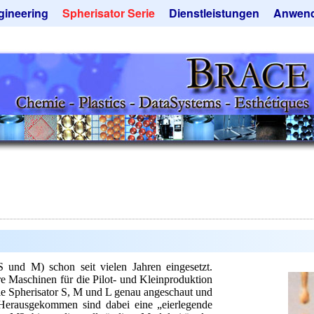
gineering
Spherisator Serie
Dienstleistungen
Anwen
rokugelanlagen
Spherisator M2
Mikrokugeln und Verfahren
Aromaka
zkammern
Pilotanlagen
Mikrokapseln
Emulgato
ckner
Produktionsanlagen
Mikroverkapselung
Geschma
tieranlagen
Angebotsanfrage
Lohnfertigung
Instant 
rauchte Maschinen - Angebote
Mietanlagen
Katalysat
ebotsanfrage
Angebotsanfrage
Keramisc
Polymer
Solusphe
Staubred
Angebots
nd M) schon seit vielen Jahren eingesetzt.
 Maschinen für die Pilot- und Kleinproduktion
le Spherisator S, M und L genau angeschaut und
 Herausgekommen sind dabei eine „eierlegende