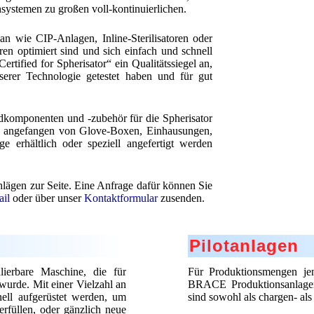
systemen zu großen voll-kontinuierlichen.
 wie CIP-Anlagen, Inline-Sterilisatoren oder
en optimiert sind und sich einfach und schnell
ertified for Spherisator“ ein Qualitätssiegel an,
serer Technologie getestet haben und für gut
rdkomponenten und -zubehör für die Spherisator
en, angefangen von Glove-Boxen, Einhausungen,
e erhältlich oder speziell angefertigt werden
hlägen zur Seite. Eine Anfrage dafür können Sie
il
oder über unser
Kontaktformular
zusenden.
Pilotanlagen
lierbare Maschine, die für
Für Produktionsmengen jens
wurde. Mit einer Vielzahl an
BRACE Produktionsanlagen 
ell aufgerüstet werden, um
sind sowohl als chargen- als
rfüllen, oder gänzlich neue