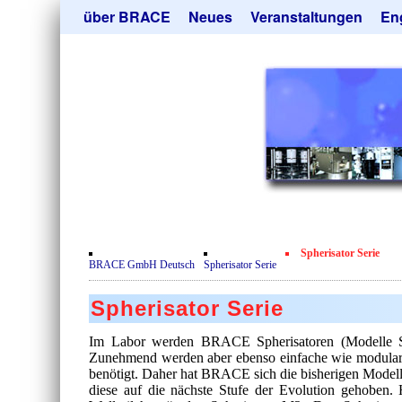
Navigation
über BRACE
Neues
Veranstaltungen
En
überspringen
Leistungen
Newsletter
Mik
Newsticker
Abonieren
Hei
Neubau
Kündigen
Tro
Film
Sor
Kundenrezensionen
Geb
Zertifikate
Ang
Datenschutzerklärung
Spherisator Serie
Kontakt
BRACE GmbH Deutsch
Spherisator Serie
Spherisator Serie
Im Labor werden BRACE Spherisatoren (Modelle S u
Zunehmend werden aber ebenso einfache wie modulare
benötigt. Daher hat BRACE sich die bisherigen Model
diese auf die nächste Stufe der Evolution gehoben.