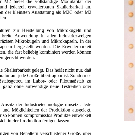
r M2 bietet die vollständige Modularität der
nd jederzeit erweiterbaren Skalierbarkeit an.
on der kleinsten Ausstattung als M2C oder M2
den.
araturen zur Herstellung von Mikrokugeln und
e breite Anwendung in allen Industriezweigen
räzisen Mikrokugeln und Mikrokapseln. In der
seln hergestellt werden. Die Erweiterbarkeit
en, die fast beliebig kombiniert werden können
en gerecht werden.
Skalierbarkeit gelegt. Das heißt nicht nur, daß
atur auf jede Große übertragbar ist. Sondern es
ßstabsgetreu im Labor- oder Pilotmaßstab zu
n – ganz ohne aufwendige neue Testreihen oder
nsatz der Industrietechnologie umsetzt. Jede
n und Möglichkeiten der Produktion ausgelegt.
ur so können kompromisslos Produkte entwickelt
ch in der Produktion fertigen lassen.
angen von Behältern verschiedener Größe, über