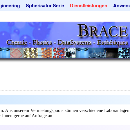
gineering
Spherisator Serie
Dienstleistungen
Anwen
rokugelanlagen
Spherisator M2
Mikrokugeln und Verfahren
Aromaka
zkammern
Pilotanlagen
Mikrokapseln
Emulgato
ckner
Produktionsanlagen
Mikroverkapselung
Geschma
tieranlagen
Angebotsanfrage
Lohnfertigung
Instant 
rauchte Maschinen - Angebote
Katalysat
ebotsanfrage
Angebotsanfrage
Keramisc
Polymer
Solusphe
Staubred
Angebots
 an. Aus unserem Vermietungspools können verschiedene Laboranlagen
 Ihnen gerne auf Anfrage an.