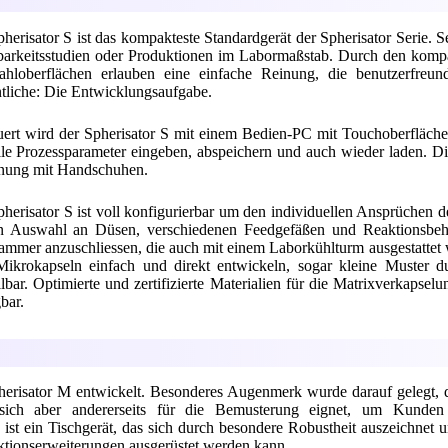
herisator S ist das kompakteste Standardgerät der Spherisator Serie
arkeitsstudien oder Produktionen im Labormaßstab. Durch den kompak
tahloberflächen erlauben eine einfache Reinung, die benutzerfreun
tliche: Die Entwicklungsaufgabe.
ert wird der Spherisator S mit einem Bedien-PC mit Touchoberfläche
lle Prozessparameter eingeben, abspeichern und auch wieder laden. Die
nung mit Handschuhen.
herisator S ist voll konfigurierbar um den individuellen Ansprüchen 
n Auswahl an Düsen, verschiedenen Feedgefäßen und Reaktionsbehält
mmer anzuschliessen, die auch mit einem Laborkühlturm ausgestattet 
Mikrokapseln einfach und direkt entwickeln, sogar kleine Muster
llbar. Optimierte und zertifizierte Materialien für die Matrixverkap
bar.
herisator M entwickelt. Besonderes Augenmerk wurde darauf gelegt, d
 sich aber andererseits für die Bemusterung eignet, um Kunden
ist ein Tischgerät, das sich durch besondere Robustheit auszeichnet 
uktionserweiterungen ausgerüstet werden kann.