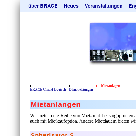
Navigation
über BRACE
Neues
Veranstaltungen
En
überspringen
Leistungen
Newsletter
Mik
Newsticker
Abonieren
Hei
Neubau
Kündigen
Tro
Film
Sor
Kundenrezensionen
Geb
Zertifikate
Ang
Datenschutzerklärung
Mietanlagen
Kontakt
BRACE GmbH Deutsch
Dienstleistungen
Mietanlangen
Wir bieten eine Reihe von Miet- und Leasingoptionen
auch mit Mietkaufoption. Andere Mietdauern bieten wir
Spherisator S