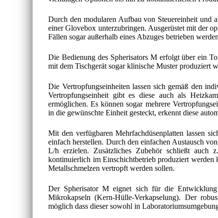
Durch den modularen Aufbau von Steuereinheit und abt
einer Glovebox unterzubringen. Ausgerüstet mit der opt
Fällen sogar außerhalb eines Abzuges betrieben werden,
Die Bedienung des Spherisators M erfolgt über ein T
mit dem Tischgerät sogar klinische Muster produziert 
Die Vertropfungseinheiten lassen sich gemäß den indi
Vertropfungseinheit gibt es diese auch als Heizk
ermöglichen. Es können sogar mehrere Vertropfungsein
in die gewünschte Einheit gesteckt, erkennt diese auto
Mit den verfügbaren Mehrfachdüsenplatten lassen si
einfach herstellen. Durch den einfachen Austausch von
L/h erzielen. Zusätzliches Zubehör schließt auch
kontinuierlich im Einschichtbetrieb produziert werden
Metallschmelzen vertropft werden sollen.
Der Spherisator M eignet sich für die Entwicklung
Mikrokapseln (Kern-Hülle-Verkapselung). Der robus
möglich dass dieser sowohl in Laboratoriumsumgebung