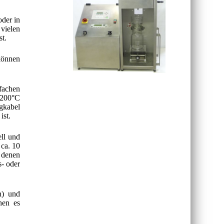
oder in
 vielen
st.
können
nfachen
1200°C
ngkabel
ist.
ll und
 ca. 10
 denen
s- oder
n) und
hen es