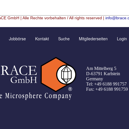
CE GmbH | Alle Rechte vorbehalten / All rights reserved |
info@brace.
icrospheres
Kontaktformular
Neu Registrieren
Jobbörse
Kontakt
Suche
Mitgliederseiten
Login
lation (english)
Angebotsanfrage
Zusatzinformationen
lation (francais)
Bewertungsseite
Passwort vergessen
ranulométrie précise
Anfahrt
Am Mittelberg 5
Registrierung
D-63791 Karlstein
Germany
T Tage
Tel: +49 6188 991757
Fax: +49 6188 991759
tion
istry with Microspheres and Microcapsules
Silica Hybrid Materials
rom dilute aqueous solutions