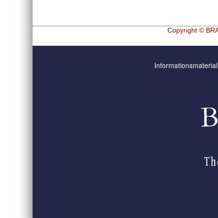
Copyright © BRA
Navigation
Hf and ZrHf mixed M
überspringen
Informationsmaterial
Ultra spherical granu
Ultra spherical granu
Des microbilles de g
Runde Sache
Fraunhofer UMSICH
Probiotics Encapsula
Powering Green Chem
Shaping of Alginate–
Recovery of cobalt f