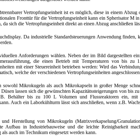
rennbarer Vertropfungseinheit ist es möglich, diese in einem Abzug 
ionalen Fronttür für die Vertropfungseinheit kann ein Spherisator M in
 da sich die Vertropfungseinheit direkt an einen Abzug anschließen läs
ouchdisplay. Da industrielle Standardsteuerungen Anwendung finden, 
werden.
viduellen Anforderungen wählen. Neben der im Bild dargestellten ei
ammerausführung, die einen Betrieb mit Temperaturen von bis zu 
heiten mit einer Steuereinheit betrieben werden: Wird das Verbindu
matisch, welche der verschiedenen Vertropfungseinheiten angeschlossen 
ch sowohl Mikrokugeln als auch Mikrokapseln in großer Menge schne
 Düsen lassen sich die gewünschten Kapazitätssteigerungen von bis zu
 z.B. Behälter bis zu 100 L Volumen und Flussreaktoren ein, mit
 kann. Auch ein Laborkühlturm lässt sich anschließen, wenn z.B. Wach
 und Herstellung von Mikrokugeln (Matrixverkapselung/Granulatio
te Aufbau in Industriebauweise und die leichte Reinigbarkeit mac
 als auch im Technikum eingesetzt werden kann.