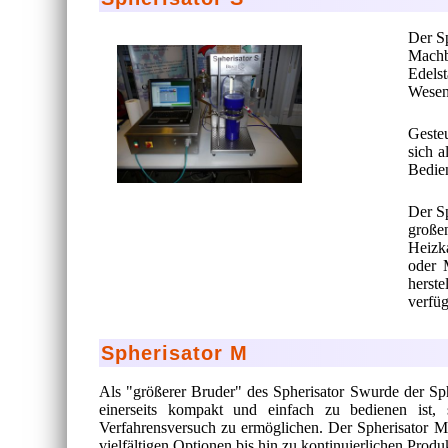
Der Sp
Machb
Edels
Wesen
Gesteu
sich a
Bedie
Der Sp
große
Heizka
oder 
herste
verfüg
Spherisator M
Als "größerer Bruder" des Spherisator Swurde der Sp
einerseits kompakt und einfach zu bedienen ist,
Verfahrensversuch zu ermöglichen. Der Spherisator M 
vielfältigen Optionen bis hin zu kontinuierlichen Prod