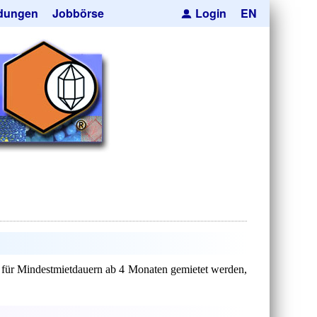
dungen
Jobbörse
Login
EN
pseln
ren
cksmaskierung
Kugeln
orträger
he Hohlkugeln
e
res
uktion
anfrage
 für Mindestmietdauern ab 4 Monaten gemietet werden,