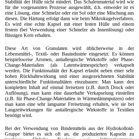
Stabilität der Hülle nicht mindert. Das Schalenmaterial wird wie
für die vorgenannten Prozesse ausgewählt, d.h. entweder ist es
eine Lösung, eine Schmelze oder ein Sol oder eine Mischung aus
diesen. Die Härtung erfolgt dann wie beim Mikrokugelverfahren.
Es wird eine echte Kapsel mit einer festen Hülle und einem
festem (bei Verwendung einer Schmelze als Innenlösung) oder
flüssigen Kern erhalten.
Diese Art von Granulaten wird üblicherweise in der
Lebensmittel-, Textil- oder Bauindustrie eingesetzt. Es können
beispielsweise Aromen, antiallergische Wirkstoffe oder Phase-
Change-Materialien (als Latentwärmespeicher) verkapselt
werden. Die Funktionalität der Kapsel erlaubt neben einer sehr
hohen Rückhaltewirkung und einer ausgezeichneten Stabilität
unterschiedliche Funktionalitäten einzubauen: Man kann den
kompletten Inhalt auf einmal freisetzen (z.B. durch Druck oder
Auflösung), man kann eine dauerhafte Verkapselung einstellen
(z.B. für Phase-Change-Materialien in Wärmedämmputzen) oder
man kann eine sehr langsame Freisetzung erhalten, wie sie bei
Langzeitwirkungen für antiallergische Wirkstoffe in Textilien
benötigt wird.
Bei der Verwendung von Bindemitteln aus der Hydrokolloid-
Gruppe bietet es sich oft an, die produzierten Kapseln zu