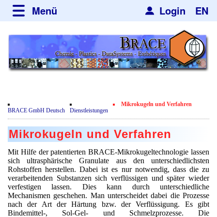
Menü
Login
EN
über BRACE
Leistungen
Neues
Newsticker
Newsletter
Veranstaltungen
Neubau
Nachrichten
Engineering
Mikrokugeln und Verfahren
Film
BRACE GmbH Deutsch
Dienstleistungen
Mikrokugelanlagen
Spherisator Serie
Kundenrezensionen
Mikrokugeln und Verfahren
Heizkammern
Spherisator M2
Dienstleistungen
Zertifikate
Mit Hilfe der patentierten BRACE-Mikrokugeltechnologie lassen
Trockner
Pilotanlagen
sich ultrasphärische Granulate aus den unterschiedlichsten
Datenschutzerklärung
Anwendungen
Rohstoffen herstellen. Dabei ist es nur notwendig, dass die zu
Sortieranlagen
Produktionsanlagen
verarbeitenden Substanzen sich verflüssigen und später wieder
Kontakt
Mikrokapseln
Aromakapseln
Informationsmaterial
verfestigen lassen. Dies kann durch unterschiedliche
Gebrauchte Maschinen - Angebote
Angebotsanfrage
Mechanismen geschehen. Man unterscheidet dabei die Prozesse
Mikroverkapselung
Emulgatoren
nach der Art der Härtung bzw. der Verflüssigung. Es gibt
Hf and ZrHf mixed Microspheres
Jobbörse
Angebotsanfrage
Bindemittel-, Sol-Gel- und Schmelzprozesse. Die