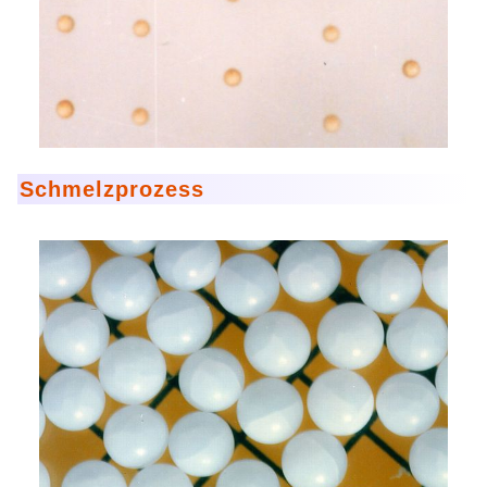
Mikrokugeln für Instant-Getränkepulver
A Leap Forward to Shaping Better Products –
Microencapsulation and Microgranulation
Drip Casting Technologies at BRACE - An overview
(Movie)
Schmelzprozess