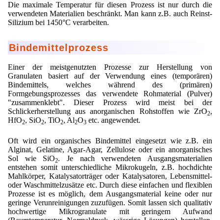
Die maximale Temperatur für diesen Prozess ist nur durch die
verwendeten Materialien beschränkt. Man kann z.B. auch Reinst-
Silizium bei 1450°C verarbeiten.
Bindemittelprozess
Einer der meistgenutzten Prozesse zur Herstellung von
Granulaten basiert auf der Verwendung eines (temporären)
Bindemittels, welches während des (primären)
Formgebungsprozesses das verwendete Rohmaterial (Pulver)
"zusammenklebt". Dieser Prozess wird meist bei der
Schlickerherstellung aus anorganischen Rohstoffen wie ZrO
,
2
HfO
, SiO
, TiO
, Al
O
etc. angewendet.
2
2
2
2
3
Oft wird ein organisches Bindemittel eingesetzt wie z.B. ein
Alginat, Gelatine, Agar-Agar, Zellulose oder ein anorganisches
Sol wie SiO
. Je nach verwendeten Ausgangsmaterialien
2
entstehen somit unterschiedliche Mikrokugeln, z.B. hochdichte
Mahlkörper, Katalysatorträger oder Katalysatoren, Lebensmittel-
oder Waschmittelzusätze etc. Durch diese einfachen und flexiblen
Prozesse ist es möglich, dem Ausgangsmaterial keine oder nur
geringe Verunreinigungen zuzufügen. Somit lassen sich qualitativ
hochwertige Mikrogranulate mit geringem Aufwand