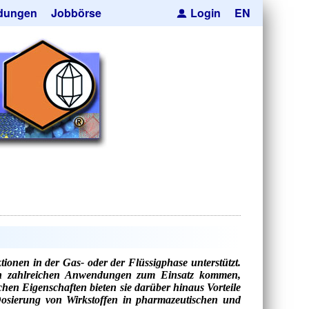
dungen
Jobbörse
Login
EN
pseln
ren
cksmaskierung
Kugeln
orträger
he Hohlkugeln
e
res
uktion
anfrage
onen in der Gas- oder der Flüssigphase unterstützt.
 in zahlreichen Anwendungen zum Einsatz kommen,
chen Eigenschaften bieten sie darüber hinaus Vorteile
Dosierung von Wirkstoffen in pharmazeutischen und