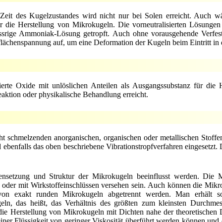
Zeit des Kugelzustandes wird nicht nur bei Solen erreicht. Auch w
r die Herstellung von Mikrokugeln. Die vorneutralisierten Lösunge
srige Ammoniak-Lösung getropft. Auch ohne vorausgehende Verfesti
flächenspannung auf, um eine Deformation der Kugeln beim Eintritt in 
erte Oxide mit unlöslichen Anteilen als Ausgangssubstanz für die
eaktion oder physikalische Behandlung erreicht.
t schmelzenden anorganischen, organischen oder metallischen Stoffe
 ebenfalls das oben beschriebene Vibrationstropfverfahren eingesetzt.
setzung und Struktur der Mikrokugeln beeinflusst werden. Die 
ert oder mit Wirkstoffeinschlüssen versehen sein. Auch können die Mikr
de von exakt runden Mikrokugeln abgetrennt werden. Man erhält 
ln, das heißt, das Verhältnis des größten zum kleinsten Durchmes
 die Herstellung von Mikrokugeln mit Dichten nahe der theoretischen 
einer Flüssigkeit von geringer Viskosität überführt werden können und