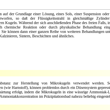
 auf der Grundlage einer Lösung, eines Sols, einer Suspension oder 
erworfen, so daß der Flüssigkeitsstrahl in gleichmäßige Zylinde
n Kugeln. Während der sich anschließenden Phase des freien Falls, in 
h chemische Reaktion oder durch physikalische Behandlung einge
t. Sie können dann einer ganzen Reihe von weiteren Behandlungen u
Kalzinieren, Sintern, Beschichten und ähnliches.
ubstanz zur Herstellung von Mikrokugeln verwendet werden. S
en (wie Harnstoff), können problemlos durch ein Düsensystem gepres
härtung erfolgt, indem die Mikrokugeln in eine wässrige Ammoniak-L
 Ammoniakkonzentration im Präzipitationsbad nahezu beliebig eingestel