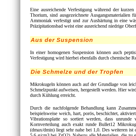
Eine ausreichende Verfestigung während der kurzen 
Thorium, sind ausgezeichnete Ausgangsmaterialien fü
Ammoniak verfestigt und zur Aushärtung in eine wäs
Präzipitationsbad weist eine ausreichend niedrige Ober
Aus der Suspension
In einer homogenen Suspension können auch peptisi
Verfestigung wird hierbei ebenfalls durch chemische R
Die Schmelze und der Tropfen
Mikrokugeln können auch auf der Grundlage von leich
Schmelzpunkt aufweisen, hergestellt werden. Hier wird
durch Kühlung erreicht.
Durch die nachfolgende Behandlung kann Zusammen
beispielsweise weich, hart, porös, beschichtet, aktivi
Vibrationsplatte so sortiert werden, dass unrun
Kornverteilung auch exakt runde Bullet12 Mikrokuge
(dmax/dmin) liegt sehr nahe bei 1,0. Des weiteren ist
5,6 g/cm3 bei ZrO2). Nahezu alle Materialien, die zu 