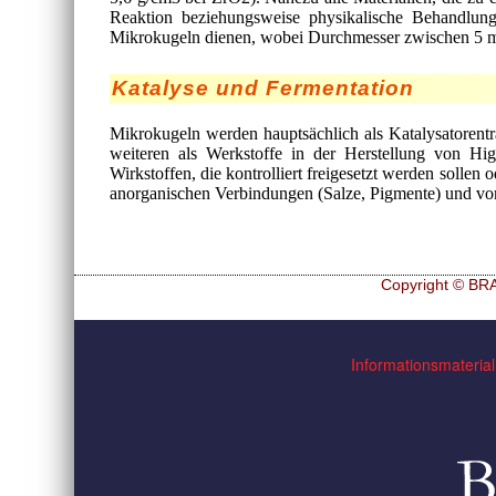
Reaktion beziehungsweise physikalische Behandlung
Mikrokugeln dienen, wobei Durchmesser zwischen 5 m
Katalyse und Fermentation
Mikrokugeln werden hauptsächlich als Katalysatorentr
weiteren als Werkstoffe in der Herstellung von Hi
Wirkstoffen, die kontrolliert freigesetzt werden soll
anorganischen Verbindungen (Salze, Pigmente) und von 
Copyright © BRA
Navigation
Hf and ZrHf mixed M
überspringen
Informationsmaterial
Ultra spherical granu
Ultra spherical granu
Des microbilles de g