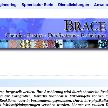
gineering
Spherisator Serie
Dienstleistungen
Anwen
rokugelanlagen
Spherisator M2
Mikrokugeln und Verfahren
Aromaka
zkammern
Pilotanlagen
Mikrokapseln
Emulgato
ckner
Produktionsanlagen
Mikroverkapselung
Geschma
tieranlagen
Angebotsanfrage
Lohnfertigung
Instant 
rauchte Maschinen - Angebote
Mietanlagen
Katalysat
ebotsanfrage
Angebotsanfrage
Keramisc
Polymer
Solusphe
Staubred
Angebots
en hergestellt werden. Ihre Aushärtung wird durch chemische Reakti
ung der Korngrößen. Derartig hochpräzise Mikrokugeln können
 Reaktionen oder in Fermentierungsprozessen. Durch ihre physikalis
mit Wirkstoffeinlagerungen versehen wurden, können zur exakten 