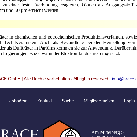
 zu einer festen Verbindung reagieren, können als Ausgangsstoff 
m und 50 µm erreicht werden.
äger in chemischen und petrochemischen Produktionsverfahren, sowie 
gh-Tech-Keramiken. Auch als Bestandteile bei der Herstellung v
en oder als Duftträger in Parfüms kommen sie zur Anwendung. Darüber 
Legierungen, wie etwa in der Elektronikindustrie, eingesetzt.
CE GmbH | Alle Rechte vorbehalten / All rights reserved |
info@brace.
icrospheres
Kontaktformular
Neu Registrieren
Jobbörse
Kontakt
Suche
Mitgliederseiten
Login
lation (english)
Angebotsanfrage
Zusatzinformationen
lation (francais)
Bewertungsseite
Passwort vergessen
ranulométrie précise
Anfahrt
Am Mittelberg 5