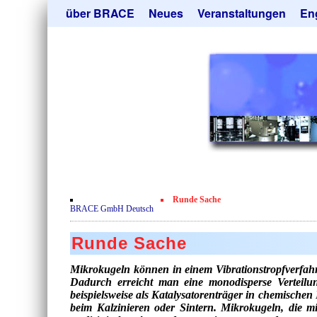
Navigation
über BRACE
Neues
Veranstaltungen
En
überspringen
Leistungen
Newsletter
Mik
Newsticker
Abonieren
Hei
Neubau
Kündigen
Tro
Film
Sor
Kundenrezensionen
Geb
Zertifikate
Ang
Datenschutzerklärung
Runde Sache
Kontakt
BRACE GmbH Deutsch
Runde Sache
Mikrokugeln können in einem Vibrationstropfverfahr
Dadurch erreicht man eine monodisperse Verteil
beispielsweise als Katalysatorenträger in chemischen
beim Kalzinieren oder Sintern. Mikrokugeln, die 