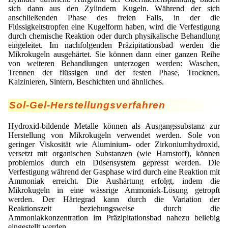
sich dann aus den Zylindern Kugeln. Während der sich
Mikrokugeln für Instant-Getränkepulver
anschließenden Phase des freien Falls, in der die
Flüssigkeitstropfen eine Kugelform haben, wird die Verfestigung
A Leap Forward to Shaping Better Products –
durch chemische Reaktion oder durch physikalische Behandlung
Microencapsulation and Microgranulation
eingeleitet. Im nachfolgenden Präzipitationsbad werden die
Mikrokugeln ausgehärtet. Sie können dann einer ganzen Reihe
Drip Casting Technologies at BRACE - An overview
von weiteren Behandlungen unterzogen werden: Waschen,
(Movie)
Trennen der flüssigen und der festen Phase, Trocknen,
Kalzinieren, Sintern, Beschichten und ähnliches.
Sol-Gel-Herstellungsverfahren
Hydroxid-bildende Metalle können als Ausgangssubstanz zur
Herstellung von Mikrokugeln verwendet werden. Sole von
geringer Viskosität wie Aluminium- oder Zirkoniumhydroxid,
versetzt mit organischen Substanzen (wie Harnstoff), können
problemlos durch ein Düsensystem gepresst werden. Die
Verfestigung während der Gasphase wird durch eine Reaktion mit
Ammoniak erreicht. Die Aushärtung erfolgt, indem die
Mikrokugeln in eine wässrige Ammoniak-Lösung getropft
werden. Der Härtegrad kann durch die Variation der
Reaktionszeit beziehungsweise durch die
Ammoniakkonzentration im Präzipitationsbad nahezu beliebig
eingestellt werden.