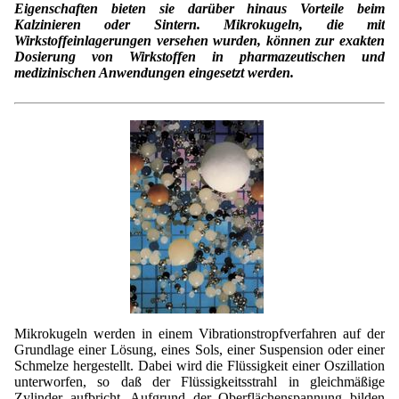
Contract Manufacturing
Emulsifiers
Eigenschaften bieten sie darüber hinaus Vorteile beim
Ultra spherical granulation (english)
Contact
Kalzinieren oder Sintern. Mikrokugeln, die mit
Rental Equipment
Wirkstoffeinlagerungen versehen wurden, können zur exakten
Flavor Capsules
Ultra spherical granulation (francais)
Dosierung von Wirkstoffen in pharmazeutischen und
Contact Form
Search
Inquiry
medizinischen Anwendungen eingesetzt werden.
Hollow Spheres
Des microbilles de granulométrie précise
Inquiry
User Pages
Instant Spheres
Rating form
Polymers
New Registration
Login
Fraunhofer UMSICHT Tage
Travel Instructions
Soluspheres
Further Reading
Probiotics Encapsulation
New Registration
Register
Taste Masking
Registration confirmation
Powering Green Chemistry with Microspheres and
Confirmation Inquiry
Microcapsules
Inquiry
Account Activation
Confirmation Rating
Shaping of Alginate–Silica Hybrid Materials
Password recovery
Recovery of cobalt from dilute aqueous solutions
Mikrokugeln werden in einem Vibrationstropfverfahren auf der
Development of alumina microspheres with controlled
Grundlage einer Lösung, eines Sols, einer Suspension oder einer
size and shape
Schmelze hergestellt. Dabei wird die Flüssigkeit einer Oszillation
unterworfen, so daß der Flüssigkeitsstrahl in gleichmäßige
Prilling technology at Gala
Zylinder aufbricht. Aufgrund der Oberflächenspannung bilden