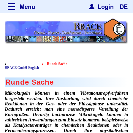
Menu
Login
DE
about BRACE
Services
News
Newsticker
Newsletter
Events
Facilites
Newsdetail
Engineering
Runde Sache
Movie
BRACE GmbH English
Microsphere Units
Spherisator Series
Testimonials
Runde Sache
Heating Chambers
Spherisator M2
Services
Certificates
Mikrokugeln können in einem Vibrationstropfverfahren
Dryer
Pilot Units
hergestellt werden. Ihre Aushärtung wird durch chemische
Privacy Policy
Process
Case Studies
Reaktionen in der Gas- oder der Flüssigphase unterstützt.
Sorting Units
Production Units
Dadurch erreicht man eine monodisperse Verteilung der
Contact
Microcapsules
Catalyst Support
Articles
Korngrößen. Derartig hochpräzise Mikrokugeln können in
Used Equipment - Special Offers
Inquiry
zahlreichen Anwendungen zum Einsatz kommen, beispielsweise
Microencapsulation
Dust Removal
als Katalysatorenträger in chemischen Reaktionen oder in
Hf and ZrHf mixed Microspheres
Jobs
Inquiry
Fermentierungsprozessen. Durch ihre physikalischen